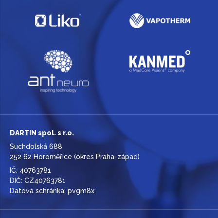
DARTIN spol. s r.o.
Suchdolská 688
252 62 Horoměřice (okres Praha-západ)
IČ: 40763781
DIČ: CZ40763781
Datová schránka: pvgm8x