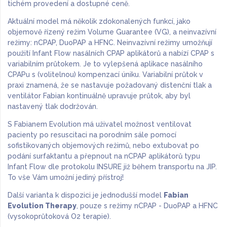
tichém provedení a dostupné ceně.
Aktuální model má několik zdokonalených funkcí, jako
objemově řízený režim Volume Guarantee (VG), a neinvazívní
režimy: nCPAP, DuoPAP a HFNC. Neinvazívní režimy umožňují
použití Infant Flow nasálních CPAP aplikátorů a nabízí CPAP s
variabilním průtokem. Je to vylepšená aplikace nasálního
CPAPu s (volitelnou) kompenzací úniku. Variabilní průtok v
praxi znamená, že se nastavuje požadovaný distenční tlak a
ventilátor Fabian kontinuálně upravuje průtok, aby byl
nastavený tlak dodržován.
S Fabianem Evolution má uživatel možnost ventilovat
pacienty po resuscitaci na porodním sále pomocí
sofistikovaných objemových režimů, nebo extubovat po
podání surfaktantu a přepnout na nCPAP aplikátorů typu
Infant Flow dle protokolu INSURE již během transportu na JIP.
To vše Vám umožní jediný přístroj!
Další varianta k dispozici je jednodušší model
Fabian
Evolution Therapy
, pouze s režimy nCPAP - DuoPAP a HFNC
(vysokoprůtoková O2 terapie).