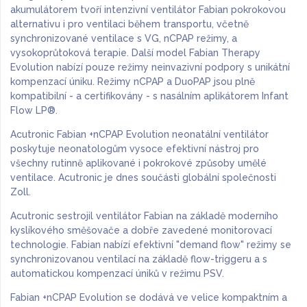
akumulátorem tvoří intenzivní ventilátor Fabian pokrokovou
alternativu i pro ventilaci během transportu, včetně
synchronizované ventilace s VG, nCPAP režimy, a
vysokoprůtoková terapie. Další model Fabian Therapy
Evolution nabízí pouze režimy neinvazivní podpory s unikátní
kompenzací úniku. Režimy nCPAP a DuoPAP jsou plně
kompatibilní - a certifikovány - s nasálním aplikátorem Infant
Flow LP®.
Acutronic Fabian +nCPAP Evolution neonatální ventilátor
poskytuje neonatologům vysoce efektivní nástroj pro
všechny rutinně aplikované i pokrokové způsoby umělé
ventilace. Acutronic je dnes součásti globální společnosti
Zoll.
Acutronic sestrojil ventilátor Fabian na základě moderního
kyslíkového směšovače a dobře zavedené monitorovací
technologie. Fabian nabízí efektivní "demand flow" režimy se
synchronizovanou ventilací na základě flow-triggeru a s
automatickou kompenzací úniků v režimu PSV.
Fabian +nCPAP Evolution se dodává ve velice kompaktním a