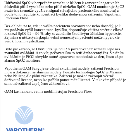
Udržování SpO2 v bezpečném rozsahu je klíčem k zamezení negativních
důsledků příliš vysokého nebo příliš nízkého SpO2. OAM monitoruje SpO2
nezávisle (nemůže využívat signál stávajícího pacientského monitoru) a
podle toho reguluje koncentraci kyslíku dodávanou zařízením Vapotherm
Precision Flow.
Bez ohledu na to, zda je vaším pacientem novorozenec nebo dospělý, je-li
mu podáván vyšší koncentrace kyslíku, doporučuje většina směrnic cílové
rozmezí SpO2 92 – 96 %, aby se zabránilo škodlivým účinkům hyperoxie.
Zejména u některých skupin velmi nemocných pacientů může hyperoxie
vést k horším výsledkům.
Bylo prokázáno, že OAM udržuje SpO2 v požadovaném rozsahu lépe než
manuální ovládání. A co víc, pečovatelům to šetří drahocenný čas. S ručním
ovládáním je FiO2 obvykle nutné upravovat mnohokrát za den, často až po
alarmu SpO2 monitoru.
Vapotherm OAM funguje se všemi aktuálními modely zařízení Precision
Flow a dokonce i se staršími modely. Použitá technologie SpO2 je Masimo
nebo Nellcor, dle přání zákazníka. Zařízení je možné zakoupit včetně
doživotní licence, nebo lze pořídit pouze roční licenci. V takovém případě je
samotné zařízení zapůjčeno zákazníkovi.
OAM lze namontovat na mobilní stojan Precision Flow.