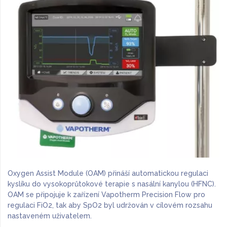
Oxygen Assist Module (OAM) přináší automatickou regulaci
kyslíku do vysokoprůtokové terapie s nasální kanylou (HFNC).
OAM se připojuje k zařízení Vapotherm Precision Flow pro
regulaci FiO2, tak aby SpO2 byl udržován v cílovém rozsahu
nastaveném uživatelem.