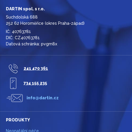
DARTIN spol. s r.o.
Suchdolská 688
252 62 Horoměřice (okres Praha-západ)
IČ: 40763781
DIČ: CZ40763781
Datová schránka: pvgm8x
241 470 361
734 155 235
info@dartin.cz
PRODUKTY
Neonatální péče